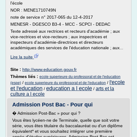
l'école
NOR : MENE1710749N
note de service n° 2017-065 du 12-4-2017
MENESR - DGESCO B3-4 - MCC - SCPCI - DEDAC
Texte adressé aux rectrices et recteurs d'académie ; aux
vice-rectrices et vice-recteurs ; aux inspectrices et
inspecteurs d'académie-directrices et directeurs
académiques des services de l'éducation nationale ; aux...
Lire la suite
Site :
http://www.education.gouv.fr
Thèmes liés :
ecole superieure du professorat et de l'education
l'ecole
/
/
(espe)
ecole superieure du professorat et de l'education
et l'education
education a l ecole
arts et la
/
/
culture a l ecole
Admission Post Bac - Pour qui
� Admission Post-Bac » pour qui ?
Vous êtes lycéen-ne de Terminale, quelle que soit votre
série, vous êtes titulaire du baccalauréat ou d'un diplôme
équivalent* et vous souhaitez intégrer une première
année d'études supérieures, Admission Post-Bac est