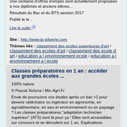
Une centaine d'offres d'emploi sont actuellement proposées
à nos diplômés et anciens élèves...
Résultats du Bac et du BTS session 2017
Publié le le...
Lire la suite
Site :
http://www.la-joliverie.com
Thèmes liés :
classement des ecoles superieures d'art
/
classement des ecoles d'art
classement des ecole d
/
art
education a l environnement ecole
education a l
/
/
environnement a l ecole
Classes préparatoires en 1 an : accéder
aux grandes écoles ...
100% nature
© Pascal Xicluna / Min.Agri.Fr
Envie de poursuivre vos études après un bac +2 pour
devenir vétérinaire ou ingénieur en agronomie, en
agroalimentaire, en eau et environnement ou en paysage
? Les classes préparatoires "adaptation technicien
supérieur" (ATS) sont là pour ça ! Elles sont accessibles
sur concours et se déroulent sur 1 an. Explications.