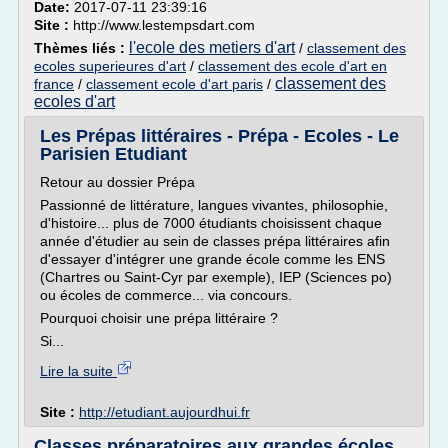
Date:
2017-07-11 23:39:16
Site :
http://www.lestempsdart.com
l'ecole des metiers d'art
Thèmes liés :
/
classement des
ecoles superieures d'art
/
classement des ecole d'art en
classement des
france
/
classement ecole d'art paris
/
ecoles d'art
Les Prépas littéraires - Prépa - Ecoles - Le
Parisien Etudiant
Retour au dossier Prépa
Passionné de littérature, langues vivantes, philosophie,
d'histoire... plus de 7000 étudiants choisissent chaque
année d'étudier au sein de classes prépa littéraires afin
d'essayer d'intégrer une grande école comme les ENS
(Chartres ou Saint-Cyr par exemple), IEP (Sciences po)
ou écoles de commerce... via concours.
Pourquoi choisir une prépa littéraire ?
Si...
Lire la suite
Site :
http://etudiant.aujourdhui.fr
Classes préparatoires aux grandes écoles