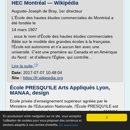
HEC Montréal — Wikipédia
Auguste-Joseph de Bray, 1er directeur
L'École des hautes études commerciales de Montréal a
été fondée le
14 mars 1907
, sous le nom d'École des hautes études commerciales.
Bâtie sur le modèle des grandes écoles à la française,
l'École est autonome et n'a aucun lien avec une
université. C'est une première au Canada et en Amérique
du Nord : et d'ailleurs l'Église, qui contrôle...
Lire la suite
Date:
2017-07-07 10:48:04
Site :
https://fr.wikipedia.org
École PRESQU’ILE Arts Appliqués Lyon,
MANAA, design
Ecole privée d'enseignement supérieur agréée par le
Ministère de l'Education Nationale, l'École PRESQU'ILE est
spécialisée dans les formations en arts appliqués : MANAA,
En poursuivant votre navigation sur ce site, vous acceptez
DESIGN GRAPHIQUE, DESIGN D'ESPACE et métiers du
X
l'utilisation de cookies pour vous proposer des contenus et
numérique.
services adaptés à vos centres d'intérêts.
En savoir plus
Centre privé de formation professionnelle