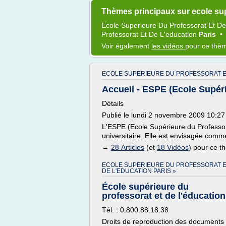
Thèmes principaux sur ecole sup
Ecole Superieure
Du
Professorat
Et D
Professorat
Et De
L'education
Paris
•
Voir également
les vidéos
pour ce thè
ECOLE SUPERIEURE DU PROFESSORAT ET
Accueil - ESPE (Ecole Supérie
Détails
Publié le lundi 2 novembre 2009 10:27
L'ESPE (Ecole Supérieure du Professor
universitaire. Elle est envisagée comme
→
28 Articles
(et
18 Vidéos
) pour ce 
ECOLE SUPERIEURE DU PROFESSORAT 
DE L'EDUCATION PARIS »
École supérieure du
professorat et de l'éducation
Tél. : 0.800.88.18.38
Droits de reproduction des documents