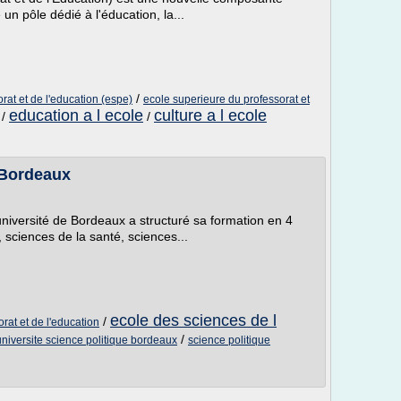
un pôle dédié à l'éducation, la...
/
rat et de l'education (espe)
ecole superieure du professorat et
education a l ecole
culture a l ecole
/
/
 Bordeaux
université de Bordeaux a structuré sa formation en 4
sciences de la santé, sciences...
ecole des sciences de l
/
rat et de l'education
/
universite science politique bordeaux
science politique