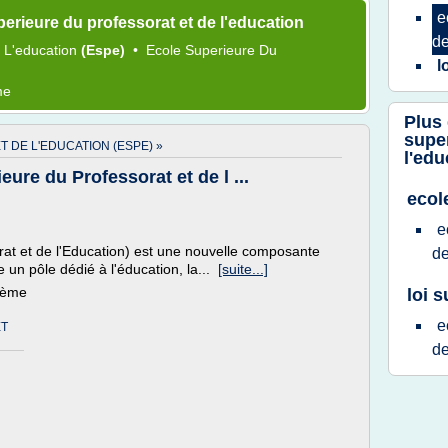
e
erieure du professorat et de l'education
d
e
L'education
(espe)
•
Ecole Superieure
Du
l
me
Plus
super
 DE L'EDUCATION (ESPE) »
l'edu
ure du Professorat et de l ...
ecol
e
at et de l'Education) est une nouvelle composante
d
 un pôle dédié à l'éducation, la...
[suite...]
thème
loi s
e
ET
d