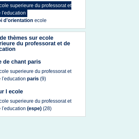
cole superieure
du
professorat
et
e
l'education
oi d'orientation
ecole
 de thèmes sur
ecole
ieure du professorat et de
cation
e de chant paris
cole superieure
du
professorat
et
e
l'education
paris
(9)
ur l ecole
cole superieure
du
professorat
et
e
l'education
(espe)
(28)