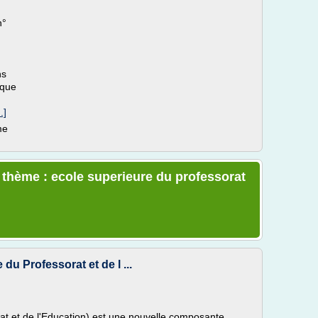
n°
ns
 que
.]
me
e thème : ecole superieure du professorat
du Professorat et de l ...
at et de l'Education) est une nouvelle composante