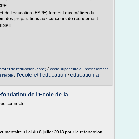
ESPE
et de l'éducation (ESPE) forment aux métiers du
sent des préparations aux concours de recrutement.
s ESPE
/
rat et de l'education (espe)
ecole superieure du professorat et
l'ecole et l'education
education a l
/
/
e l'ecole
efondation de l'École de la ...
ous connecter.
umentaire >Loi du 8 juillet 2013 pour la refondation