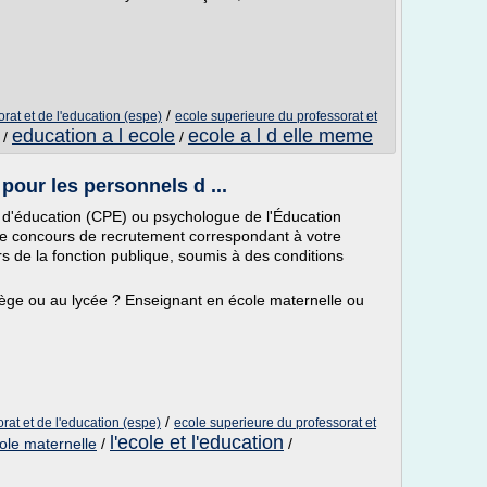
/
rat et de l'education (espe)
ecole superieure du professorat et
education a l ecole
ecole a l d elle meme
/
/
pour les personnels d ...
l d'éducation (CPE) ou psychologue de l'Éducation
le concours de recrutement correspondant à votre
urs de la fonction publique, soumis à des conditions
llège ou au lycée ? Enseignant en école maternelle ou
/
rat et de l'education (espe)
ecole superieure du professorat et
l'ecole et l'education
ole maternelle
/
/