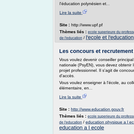
l'éducation polynésien et...
Lire la suite
Site :
http://www.upf.pf
Thèmes liés :
ecole superieure du professo
l'ecole et l'education
/
de l'education
Les concours et recrutement 
Vous voulez devenir conseiller principa
nationale (PsyEN), vous devez obtenir 
projet professionnel. Il s'agit de conco
d'accès.
Vous voulez enseigner à l'école, au co
élémentaire, en...
Lire la suite
Site :
http://www.education.gouv.fr
Thèmes liés :
ecole superieure du professo
/
education physique a l ec
de l'education
education a l ecole