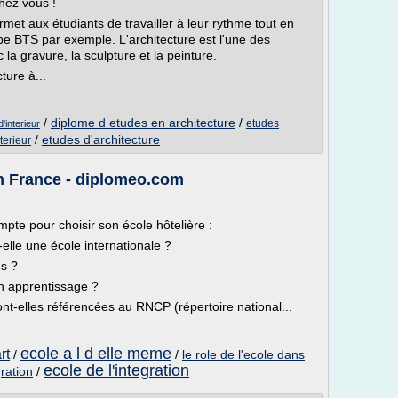
hez vous !
rmet aux étudiants de travailler à leur rythme tout en
ype BTS par exemple. L'architecture est l'une des
 la gravure, la sculpture et la peinture.
ture à...
/
diplome d etudes en architecture
/
etudes
'interieur
/
etudes d'architecture
terieur
en France - diplomeo.com
mpte pour choisir son école hôtelière :
elle une école internationale ?
ns ?
en apprentissage ?
nt-elles référencées au RNCP (répertoire national...
ecole a l d elle meme
rt
/
/
le role de l'ecole dans
ecole de l'integration
gration
/