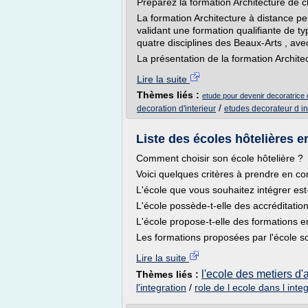
Préparez la formation Architecture de c
La formation Architecture à distance pe
validant une formation qualifiante de t
quatre disciplines des Beaux-Arts , avec
La présentation de la formation Architec
Lire la suite
Thèmes liés :
etude pour devenir decoratrice d
/
decoration d'interieur
etudes decorateur d in
Liste des écoles hôtelières 
Comment choisir son école hôtelière ?
Voici quelques critères à prendre en co
L'école que vous souhaitez intégrer est-
L'école possède-t-elle des accréditatio
L'école propose-t-elle des formations 
Les formations proposées par l'école so
Lire la suite
l'ecole des metiers d'a
Thèmes liés :
l'integration
/
role de l ecole dans l inte