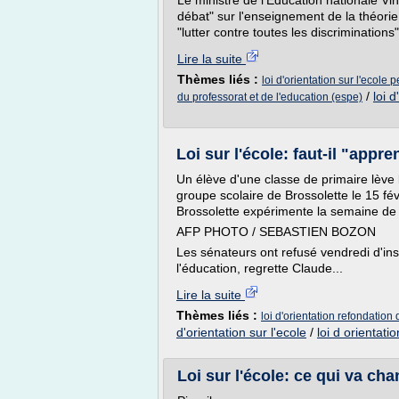
Le ministre de l'Education nationale Vin
débat" sur l'enseignement de la théorie
"lutter contre toutes les discrimination
Lire la suite
Thèmes liés :
loi d'orientation sur l'ecole p
/
loi d
du professorat et de l'education (espe)
Loi sur l'école: faut-il "app
Un élève d'une classe de primaire lève 
groupe scolaire de Brossolette le 15 fé
Brossolette expérimente la semaine de 
AFP PHOTO / SEBASTIEN BOZON
Les sénateurs ont refusé vendredi d'in
l'éducation, regrette Claude...
Lire la suite
Thèmes liés :
loi d'orientation refondation 
d'orientation sur l'ecole
/
loi d orientatio
Loi sur l'école: ce qui va ch