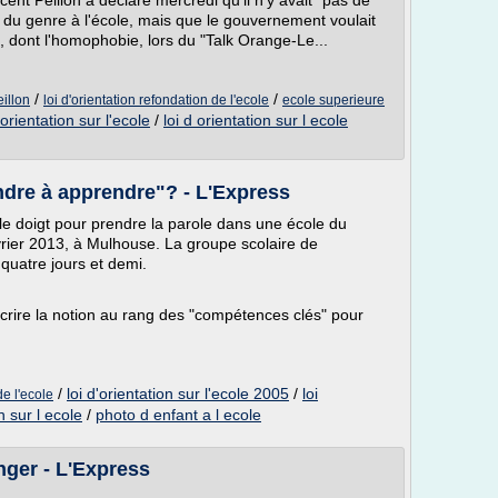
cent Peillon a déclaré mercredi qu'il n'y avait "pas de
 du genre à l'école, mais que le gouvernement voulait
s", dont l'homophobie, lors du "Talk Orange-Le...
/
/
eillon
loi d'orientation refondation de l'ecole
ecole superieure
'orientation sur l'ecole
/
loi d orientation sur l ecole
rendre à apprendre"? - L'Express
le doigt pour prendre la parole dans une école du
vrier 2013, à Mulhouse. La groupe scolaire de
quatre jours et demi.
scrire la notion au rang des "compétences clés" pour
/
loi d'orientation sur l'ecole 2005
/
loi
de l'ecole
n sur l ecole
/
photo d enfant a l ecole
anger - L'Express