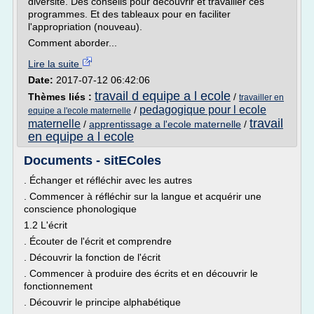
diversité. Des conseils pour découvrir et travailler ces
programmes. Et des tableaux pour en faciliter
l'appropriation (nouveau).
Comment aborder...
Lire la suite
Date:
2017-07-12 06:42:06
travail d equipe a l ecole
Thèmes liés :
/
travailler en
pedagogique pour l ecole
/
equipe a l'ecole maternelle
travail
maternelle
/
apprentissage a l'ecole maternelle
/
en equipe a l ecole
Documents - sitEColes
. Échanger et réfléchir avec les autres
. Commencer à réfléchir sur la langue et acquérir une
conscience phonologique
1.2 L'écrit
. Écouter de l'écrit et comprendre
. Découvrir la fonction de l'écrit
. Commencer à produire des écrits et en découvrir le
fonctionnement
. Découvrir le principe alphabétique