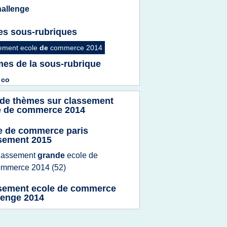
hallenge
es sous-rubriques
ement ecole
de
commerce 2014
es de la sous-rubrique
e
co
 de thèmes sur
classement
e de commerce 2014
e de commerce paris
sement 2015
lassement
grande
ecole
de
ommerce 2014
(52)
sement ecole de commerce
lenge 2014