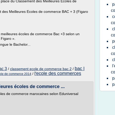
lace du Classement des Meilleures Ecoles de
p
c
t des Meilleures Ecoles de commerce BAC + 3 (Figaro
c
c
c
s meilleures écoles de commerce Bac +3 selon un
co
 Figaro ».
p
ngue le Bachelor...
c
co
c
l
bac l
ac 3
/
classement ecole de commerce bac 2
/
c
l'ecole des commerces
/
ole de commerce 2014
p
p
leures écoles de commerce ...
oles de commerce marocaines selon Eduniversal