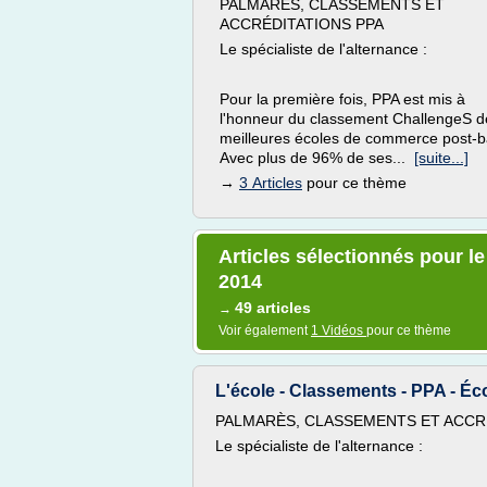
PALMARÈS, CLASSEMENTS ET
ACCRÉDITATIONS PPA
Le spécialiste de l'alternance :
Pour la première fois, PPA est mis à
l'honneur du classement ChallengeS d
meilleures écoles de commerce post-b
Avec plus de 96% de ses...
[suite...]
→
3 Articles
pour ce thème
Articles sélectionnés pour 
2014
49 articles
→
Voir également
1 Vidéos
pour ce thème
L'école - Classements - PPA - Éc
PALMARÈS, CLASSEMENTS ET ACCR
Le spécialiste de l'alternance :