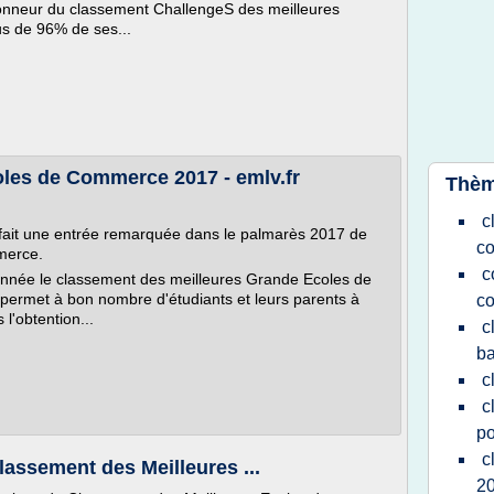
'honneur du classement ChallengeS des meilleures
s de 96% de ses...
les de Commerce 2017 - emlv.fr
Thèm
c
fait une entrée remarquée dans le palmarès 2017 de
co
merce.
c
année le classement des meilleures Grande Ecoles de
permet à bon nombre d'étudiants et leurs parents à
c
 l'obtention...
c
b
c
c
po
c
lassement des Meilleures ...
2