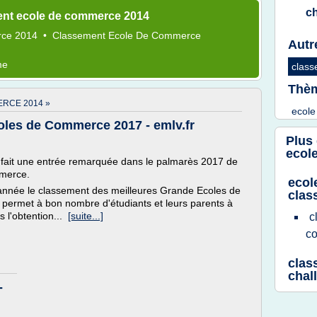
c
ent ecole de commerce 2014
ce 2014
•
Classement Ecole
De
Commerce
Autr
me
class
Thèm
RCE 2014 »
ecol
les de Commerce 2017 - emlv.fr
Plus
ecol
fait une entrée remarquée dans le palmarès 2017 de
mmerce.
ecol
 année le classement des meilleures Grande Ecoles de
clas
permet à bon nombre d'étudiants et leurs parents à
s l'obtention...
[suite...]
c
c
clas
chal
-