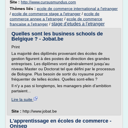
Site :
http://www.cursusmundus.com
Thèmes liés :
ecole de commerce international a l'etranger
/
ecole de commerce stage a l'etranger
/
ecole de
commerce annee a l'etranger
/
ecole de commerce
stage d'etudes a l'etranger
francaise a l'etranger
/
Quelles sont les business schools de
Belgique ? - Jobat.be
Print
La majorité des diplômés provenant des écoles de
gestion figurent à des postes de direction des grandes
entreprises. Les diplômes vont généralement jusqu'au
niveau Master ou Doctorat tel que défini par le processus
de Bologne. Plus besoin de sortir du royaume pour
fréquenter de telles écoles. Quelles sont-elles ?
Il n'y a pas si longtemps, les managers plein d'ambition
partaient...
Lire la suite
Site :
http://www.jobat.be
L'apprentissage en écoles de commerce -
Onisep