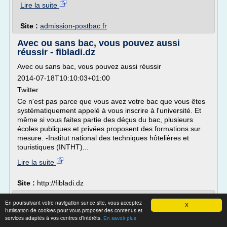
Lire la suite
Site :
admission-postbac.fr
Avec ou sans bac, vous pouvez aussi
réussir - fibladi.dz
Avec ou sans bac, vous pouvez aussi réussir
2014-07-18T10:10:03+01:00
Twitter
Ce n'est pas parce que vous avez votre bac que vous êtes
systématiquement appelé à vous inscrire à l'université. Et
même si vous faites partie des déçus du bac, plusieurs
écoles publiques et privées proposent des formations sur
mesure. -Institut national des techniques hôtelières et
touristiques (INTHT)...
Lire la suite
Site :
http://fibladi.dz
École centrale de Lille — Wikipédia
En poursuivant votre navigation sur ce site, vous acceptez
X
l'utilisation de cookies pour vous proposer des contenus et
Article détaillé : Institut technologique européen
services adaptés à vos centres d'intérêts.
En savoir plus
d'entrepreneuriat et de management .