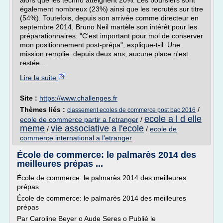
alors que les techno atteignent 20%. Les boursiers sont
également nombreux (23%) ainsi que les recrutés sur titre
(54%). Toutefois, depuis son arrivée comme directeur en
septembre 2014, Bruno Neil martèle son intérêt pour les
préparationnaires: "C'est important pour moi de conserver
mon positionnement post-prépa", explique-t-il. Une
mission remplie: depuis deux ans, aucune place n'est
restée...
Lire la suite
Site :
https://www.challenges.fr
Thèmes liés :
/
classement ecoles de commerce post bac 2016
ecole a l d elle
ecole de commerce partir a l'etranger
/
meme
vie associative a l'ecole
/
/
ecole de
commerce international a l'etranger
École de commerce: le palmarès 2014 des
meilleures prépas ...
École de commerce: le palmarès 2014 des meilleures
prépas
École de commerce: le palmarès 2014 des meilleures
prépas
Par Caroline Beyer o Aude Seres o Publié le