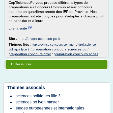
Cap'SciencesPo vous propose différents types de
préparations au Concours Commun et aux concours
d'entrée en quatrième année des IEP de Province. Nos
préparations ont été conçues pour s'adapter à chaque profil
de candidat et à leurs...
Lire la suite
Site :
http://prepa-sciences-po.fr
Thèmes liés :
/
iep province concours commun
droit science
/
preparation concours sciences po
/
politique lyon 2
preparation concours droit
/
preparation concours acces
15 Ressources
Thèmes associés
sciences politiques lille 3
sciences po lyon master
etudes europeennes et internationales