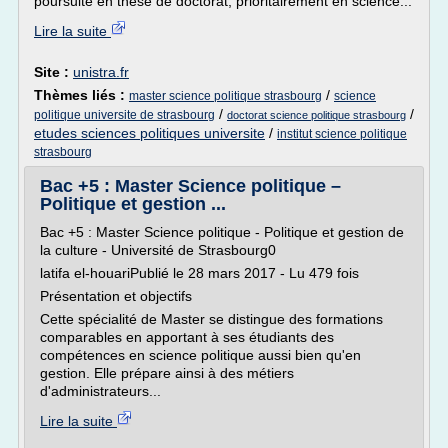
poursuite en thèse de doctorat, prioritairement en science...
Lire la suite
Site :
unistra.fr
Thèmes liés :
/
master science politique strasbourg
science
/
/
politique universite de strasbourg
doctorat science politique strasbourg
etudes sciences politiques universite
/
institut science politique
strasbourg
Bac +5 : Master Science politique –
Politique et gestion ...
Bac +5 : Master Science politique - Politique et gestion de
la culture - Université de Strasbourg0
latifa el-houariPublié le 28 mars 2017 - Lu 479 fois
Présentation et objectifs
Cette spécialité de Master se distingue des formations
comparables en apportant à ses étudiants des
compétences en science politique aussi bien qu'en
gestion. Elle prépare ainsi à des métiers
d'administrateurs...
Lire la suite