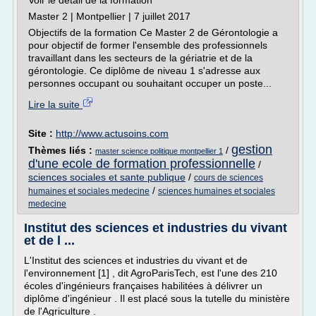
Voir le détail de la formation
Master 2 | Montpellier | 7 juillet 2017
Objectifs de la formation Ce Master 2 de Gérontologie a
pour objectif de former l'ensemble des professionnels
travaillant dans les secteurs de la gériatrie et de la
gérontologie. Ce diplôme de niveau 1 s'adresse aux
personnes occupant ou souhaitant occuper un poste...
Lire la suite
Site :
http://www.actusoins.com
gestion
Thèmes liés :
/
master science politique montpellier 1
d'une ecole de formation professionnelle
/
sciences sociales et sante publique
/
cours de sciences
/
humaines et sociales medecine
sciences humaines et sociales
medecine
Institut des sciences et industries du vivant
et de l ...
L'Institut des sciences et industries du vivant et de
l'environnement [1] , dit AgroParisTech, est l'une des 210
écoles d'ingénieurs françaises habilitées à délivrer un
diplôme d'ingénieur . Il est placé sous la tutelle du ministère
de l'Agriculture .