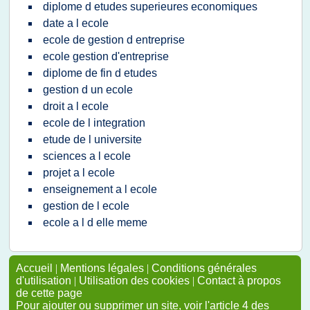
diplome d etudes superieures economiques
date a l ecole
ecole de gestion d entreprise
ecole gestion d'entreprise
diplome de fin d etudes
gestion d un ecole
droit a l ecole
ecole de l integration
etude de l universite
sciences a l ecole
projet a l ecole
enseignement a l ecole
gestion de l ecole
ecole a l d elle meme
Accueil
|
Mentions légales
|
Conditions générales
d'utilisation
|
Utilisation des cookies
|
Contact à propos
de cette page
Pour ajouter ou supprimer un site, voir l'article 4 des