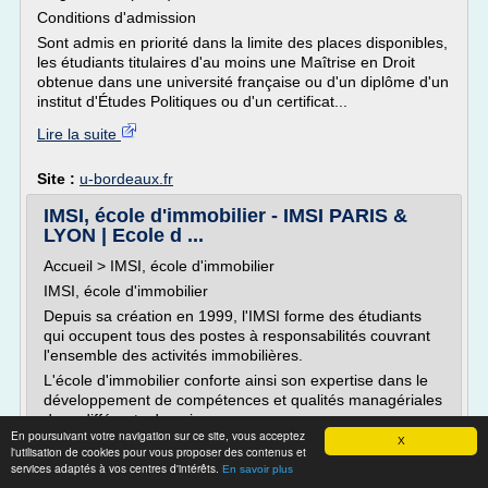
Conditions d'admission
Sont admis en priorité dans la limite des places disponibles,
les étudiants titulaires d'au moins une Maîtrise en Droit
obtenue dans une université française ou d'un diplôme d'un
institut d'Études Politiques ou d'un certificat...
Lire la suite
Site :
u-bordeaux.fr
IMSI, école d'immobilier - IMSI PARIS &
LYON | Ecole d ...
Accueil > IMSI, école d'immobilier
IMSI, école d'immobilier
Depuis sa création en 1999, l'IMSI forme des étudiants
qui occupent tous des postes à responsabilités couvrant
l'ensemble des activités immobilières.
L'école d'immobilier conforte ainsi son expertise dans le
développement de compétences et qualités managériales
dans différents domaines :
En poursuivant votre navigation sur ce site, vous acceptez
X
la gestion de patrimoine,
l'utilisation de cookies pour vous proposer des contenus et
services adaptés à vos centres d'intérêts.
L'IMSI se...
En savoir plus