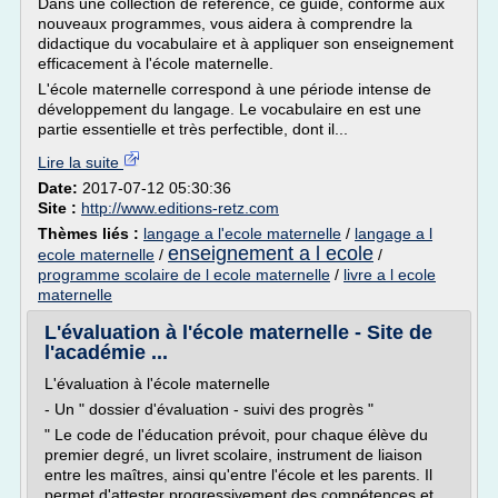
Dans une collection de référence, ce guide, conforme aux
nouveaux programmes, vous aidera à comprendre la
didactique du vocabulaire et à appliquer son enseignement
efficacement à l'école maternelle.
L'école maternelle correspond à une période intense de
développement du langage. Le vocabulaire en est une
partie essentielle et très perfectible, dont il...
Lire la suite
Date:
2017-07-12 05:30:36
Site :
http://www.editions-retz.com
Thèmes liés :
langage a l'ecole maternelle
/
langage a l
enseignement a l ecole
ecole maternelle
/
/
programme scolaire de l ecole maternelle
/
livre a l ecole
maternelle
L'évaluation à l'école maternelle - Site de
l'académie ...
L'évaluation à l'école maternelle
- Un " dossier d'évaluation - suivi des progrès "
" Le code de l'éducation prévoit, pour chaque élève du
premier degré, un livret scolaire, instrument de liaison
entre les maîtres, ainsi qu'entre l'école et les parents. Il
permet d'attester progressivement des compétences et