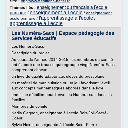
Site :
http://www.editions-hatier.fr
enseignement du francais a l'ecole
Thèmes liés :
enseignement a l ecole
primaire
/
/
enseignement
l'apprentissage a l'ecole
ecole primaire
/
/
apprentissage a l ecole
Les Numéra-Sacs | Espace pédagogie des
Services éducatifs
Les Numéra-Sacs
Description du projet
Au cours de l'année 2014-2015, les membres du comité
ont élaboré une trousse qui regroupe vingt Numéra-Sacs
comprenant chacun :
un livre de qualité adapté aux élèves du préscolaire;
du matériel de manipulation ou un jeu favorisant l'éveil
aux concepts mathématiques abordés dans le livre;
une fiche détaillée pour l'envoi du Numéra-sac dans les
familles.
Membres du comité
Nadia Gagnon, enseignante à l'école Bois-Joli-Sacré-
Coeur
Sylvie Heine, enseignante à l'école Saint-Pierre