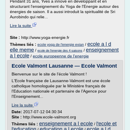
Pendant 31 ans, Yves a innové en développant et en
structurant l'enseignement du Yoga de l'Energie autour des
énergies de saison. Il a aussi introduit la spiritualité de Sri
Aurobindo qui relie...
Lire la suite
Site :
http://www.yoga-energie.fr
ecole a l d
Thèmes liés :
/
ecole yoga de l'energie evian
elle meme
enseignement
/
/
ecole de l'energie des 4 saisons
a l ecole
/
ecole europeenne de l'energie
Ecole Valmont Lausanne — Ecole Valmont
Bienvenue sur le site de l'école Valmont !
L'Ecole française de Lausanne-Valmont est une école
catholique homologuée par le Ministère français de
l'Education nationale et partenaire de l'Agence pour
l'Enseignement...
Lire la suite
Date:
2017-07-12 04:30:34
Site :
http://www.ecole-valmont.org
enseignement a l ecole
l'ecole et
Thèmes liés :
/
l'education
education a l ecole
ecole a l d
/
/