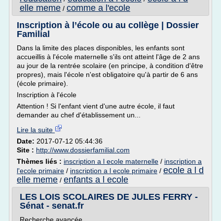
elle meme
comme a l'ecole
/
Inscription à l’école ou au collège | Dossier
Familial
Dans la limite des places disponibles, les enfants sont
accueillis à l'école maternelle s'ils ont atteint l'âge de 2 ans
au jour de la rentrée scolaire (en principe, à condition d'être
propres), mais l'école n'est obligatoire qu'à partir de 6 ans
(école primaire).
Inscription à l'école
Attention ! Si l'enfant vient d'une autre école, il faut
demander au chef d'établissement un...
Lire la suite
Date:
2017-07-12 05:44:36
Site :
http://www.dossierfamilial.com
Thèmes liés :
inscription a l ecole maternelle
/
inscription a
ecole a l d
l'ecole primaire
/
inscription a l ecole primaire
/
elle meme
enfants a l ecole
/
LES LOIS SCOLAIRES DE JULES FERRY -
Sénat - senat.fr
Recherche avancée