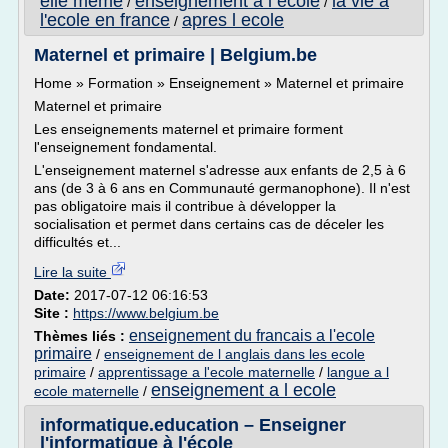
elle meme
enseignement a l ecole
la vie a
/
/
l'ecole en france
apres l ecole
/
Maternel et primaire | Belgium.be
Home » Formation » Enseignement » Maternel et primaire
Maternel et primaire
Les enseignements maternel et primaire forment
l'enseignement fondamental.
L'enseignement maternel s'adresse aux enfants de 2,5 à 6
ans (de 3 à 6 ans en Communauté germanophone). Il n'est
pas obligatoire mais il contribue à développer la
socialisation et permet dans certains cas de déceler les
difficultés et...
Lire la suite
Date:
2017-07-12 06:16:53
Site :
https://www.belgium.be
enseignement du francais a l'ecole
Thèmes liés :
primaire
/
enseignement de l anglais dans les ecole
primaire
/
apprentissage a l'ecole maternelle
/
langue a l
enseignement a l ecole
ecole maternelle
/
informatique.education – Enseigner
l'informatique à l'école