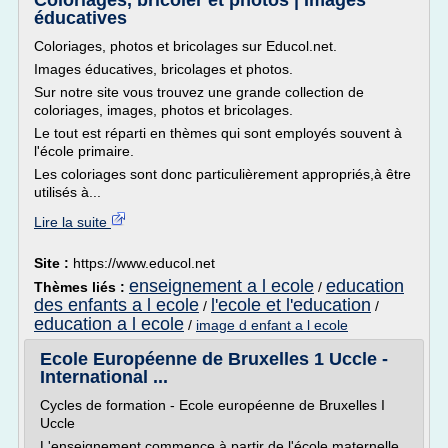
Coloriages, bricoler et photos | Images
éducatives
Coloriages, photos et bricolages sur Educol.net.
Images éducatives, bricolages et photos.
Sur notre site vous trouvez une grande collection de
coloriages, images, photos et bricolages.
Le tout est réparti en thèmes qui sont employés souvent à
l'école primaire.
Les coloriages sont donc particulièrement appropriés,à être
utilisés à...
Lire la suite
Site :
https://www.educol.net
enseignement a l ecole
education
Thèmes liés :
/
des enfants a l ecole
l'ecole et l'education
/
/
education a l ecole
/
image d enfant a l ecole
Ecole Européenne de Bruxelles 1 Uccle -
International ...
Cycles de formation - Ecole européenne de Bruxelles I
Uccle
L'enseignement commence à partir de l'école maternelle