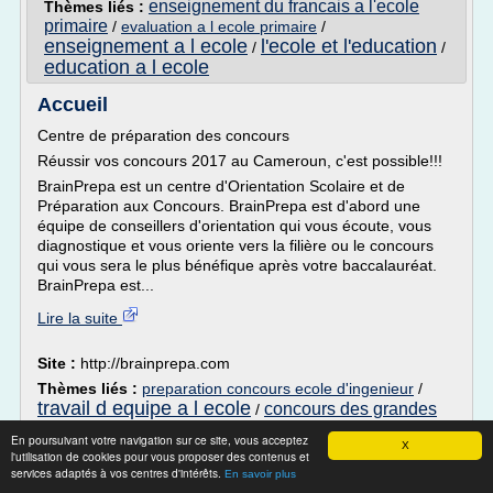
enseignement du francais a l'ecole
Thèmes liés :
primaire
/
evaluation a l ecole primaire
/
enseignement a l ecole
l'ecole et l'education
/
/
education a l ecole
Accueil
Centre de préparation des concours
Réussir vos concours 2017 au Cameroun, c'est possible!!!
BrainPrepa est un centre d'Orientation Scolaire et de
Préparation aux Concours. BrainPrepa est d'abord une
équipe de conseillers d'orientation qui vous écoute, vous
diagnostique et vous oriente vers la filière ou le concours
qui vous sera le plus bénéfique après votre baccalauréat.
BrainPrepa est...
Lire la suite
Site :
http://brainprepa.com
Thèmes liés :
preparation concours ecole d'ingenieur
/
travail d equipe a l ecole
concours des grandes
/
ecole a l d elle meme
ecoles d ingenieur
/
/
En poursuivant votre navigation sur ce site, vous acceptez
X
preparation concours d'ingenieur
l'utilisation de cookies pour vous proposer des contenus et
services adaptés à vos centres d'intérêts.
En savoir plus
Etudier à l'EPA - Ecole des Pupilles de l'Air