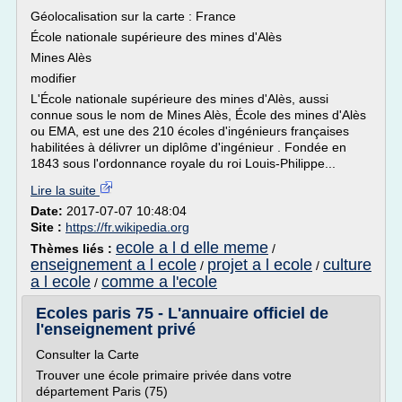
Géolocalisation sur la carte : France
École nationale supérieure des mines d'Alès
Mines Alès
modifier
L'École nationale supérieure des mines d'Alès, aussi
connue sous le nom de Mines Alès, École des mines d'Alès
ou EMA, est une des 210 écoles d'ingénieurs françaises
habilitées à délivrer un diplôme d'ingénieur . Fondée en
1843 sous l'ordonnance royale du roi Louis-Philippe...
Lire la suite
Date:
2017-07-07 10:48:04
Site :
https://fr.wikipedia.org
ecole a l d elle meme
Thèmes liés :
/
enseignement a l ecole
projet a l ecole
culture
/
/
a l ecole
comme a l'ecole
/
Ecoles paris 75 - L'annuaire officiel de
l'enseignement privé
Consulter la Carte
Trouver une école primaire privée dans votre
département Paris (75)