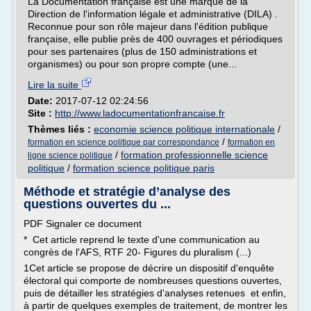
La Documentation française est une marque de la
Direction de l'information légale et administrative (DILA) .
Reconnue pour son rôle majeur dans l'édition publique
française, elle publie près de 400 ouvrages et périodiques
pour ses partenaires (plus de 150 administrations et
organismes) ou pour son propre compte (une...
Lire la suite
Date:
2017-07-12 02:24:56
Site :
http://www.ladocumentationfrancaise.fr
Thèmes liés :
economie science politique internationale
/
/
formation en science politique par correspondance
formation en
/
formation professionnelle science
ligne science politique
politique
/
formation science politique paris
Méthode et stratégie d’analyse des
questions ouvertes du ...
PDF Signaler ce document
* Cet article reprend le texte d'une communication au
congrès de l'AFS, RTF 20- Figures du pluralism (...)
1Cet article se propose de décrire un dispositif d'enquête
électoral qui comporte de nombreuses questions ouvertes,
puis de détailler les stratégies d'analyses retenues et enfin,
à partir de quelques exemples de traitement, de montrer les