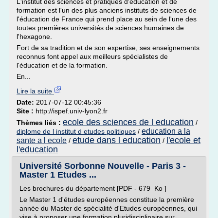
L'institut des sciences et pratiques d'éducation et de
formation est l'un des plus anciens instituts de sciences de
l'éducation de France qui prend place au sein de l'une des
toutes premières universités de sciences humaines de
l'hexagone.
Fort de sa tradition et de son expertise, ses enseignements
reconnus font appel aux meilleurs spécialistes de
l'éducation et de la formation.
En...
Lire la suite
Date:
2017-07-12 00:45:36
Site :
http://ispef.univ-lyon2.fr
ecole des sciences de l education
Thèmes liés :
/
education a la
diplome de l institut d etudes politiques
/
etude dans l education
l'ecole et
sante a l ecole
/
/
l'education
Université Sorbonne Nouvelle - Paris 3 -
Master 1 Etudes ...
Les brochures du département [PDF - 679 Ko ]
Le Master 1 d'études européennes constitue la première
année du Master de spécialité d'Etudes européennes, qui
vise à proposer une formation pluridisciplinaire sur