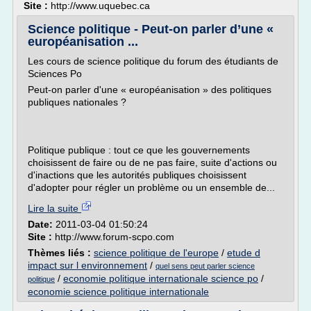
Site :
http://www.uquebec.ca
Science politique - Peut-on parler d’une «
européanisation ...
Les cours de science politique du forum des étudiants de
Sciences Po
Peut-on parler d'une « européanisation » des politiques
publiques nationales ?
Politique publique : tout ce que les gouvernements
choisissent de faire ou de ne pas faire, suite d'actions ou
d'inactions que les autorités publiques choisissent
d'adopter pour régler un problème ou un ensemble de...
Lire la suite
Date:
2011-03-04 01:50:24
Site :
http://www.forum-scpo.com
Thèmes liés :
science politique de l'europe
/
etude d
impact sur l environnement
/
quel sens peut parler science
/
economie politique internationale science po
/
politique
economie science politique internationale