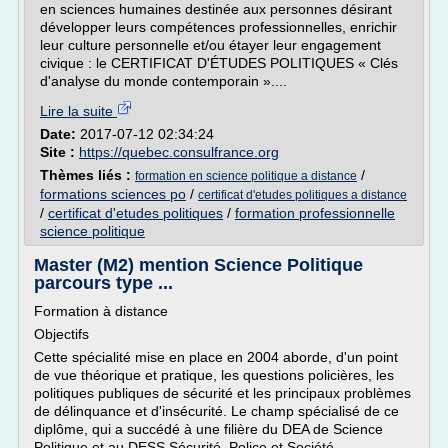
en sciences humaines destinée aux personnes désirant
développer leurs compétences professionnelles, enrichir
leur culture personnelle et/ou étayer leur engagement
civique : le CERTIFICAT D'ÉTUDES POLITIQUES « Clés
d'analyse du monde contemporain »....
Lire la suite
Date:
2017-07-12 02:34:24
Site :
https://quebec.consulfrance.org
Thèmes liés :
/
formation en science politique a distance
formations sciences po
/
certificat d'etudes politiques a distance
/
certificat d'etudes politiques
/
formation professionnelle
science politique
Master (M2) mention Science Politique
parcours type ...
Formation à distance
Objectifs
Cette spécialité mise en place en 2004 aborde, d'un point
de vue théorique et pratique, les questions policières, les
politiques publiques de sécurité et les principaux problèmes
de délinquance et d'insécurité. Le champ spécialisé de ce
diplôme, qui a succédé à une filière du DEA de Science
Politique et au DESS Sécurité, Police et Société...