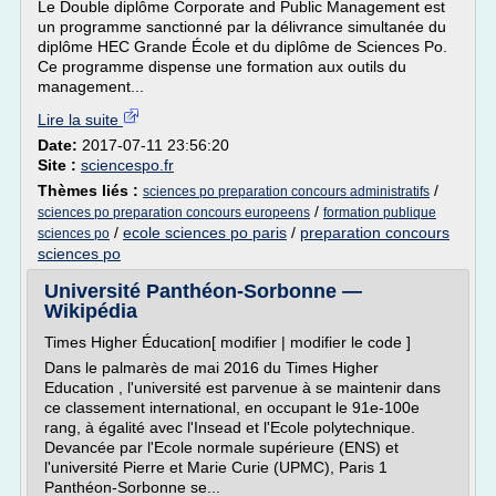
Le Double diplôme Corporate and Public Management est
un programme sanctionné par la délivrance simultanée du
diplôme HEC Grande École et du diplôme de Sciences Po.
Ce programme dispense une formation aux outils du
management...
Lire la suite
Date:
2017-07-11 23:56:20
Site :
sciencespo.fr
Thèmes liés :
/
sciences po preparation concours administratifs
/
sciences po preparation concours europeens
formation publique
/
ecole sciences po paris
/
preparation concours
sciences po
sciences po
Université Panthéon-Sorbonne —
Wikipédia
Times Higher Éducation[ modifier | modifier le code ]
Dans le palmarès de mai 2016 du Times Higher
Education , l'université est parvenue à se maintenir dans
ce classement international, en occupant le 91e-100e
rang, à égalité avec l'Insead et l'Ecole polytechnique.
Devancée par l'Ecole normale supérieure (ENS) et
l'université Pierre et Marie Curie (UPMC), Paris 1
Panthéon-Sorbonne se...