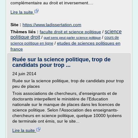
complémentaire au droit et inversement....
Lire la suite
Site :
https://www.ladissertation.com
science
Thèmes liés :
faculte droit et science politique
/
politique droit
/
/
cours de
quel sens peut parler science politique
/
etudes de sciences politiques en
science politique en ligne
france
Ruée sur la science politique, trop de
candidats pour trop ...
24 juin 2014
Ruée sur la science politique, trop de candidats pour trop
peu de places
Trois associations de chercheurs, d'enseignants et de
doctorants interpellent le ministère de l'Education
nationale sur le manque de places dans les licences de
science politique. Selon l'Association des enseignants-
chercheurs en science politique, quelque 10000 lycéens
de terminale ont émis, sur le site...
Lire la suite