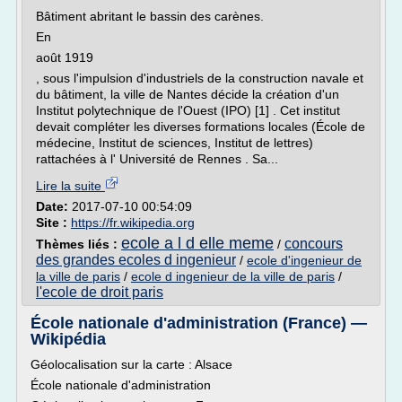
Bâtiment abritant le bassin des carènes.
En
août 1919
, sous l'impulsion d'industriels de la construction navale et
du bâtiment, la ville de Nantes décide la création d'un
Institut polytechnique de l'Ouest (IPO) [1] . Cet institut
devait compléter les diverses formations locales (École de
médecine, Institut de sciences, Institut de lettres)
rattachées à l' Université de Rennes . Sa...
Lire la suite
Date:
2017-07-10 00:54:09
Site :
https://fr.wikipedia.org
ecole a l d elle meme
concours
Thèmes liés :
/
des grandes ecoles d ingenieur
/
ecole d'ingenieur de
la ville de paris
/
ecole d ingenieur de la ville de paris
/
l'ecole de droit paris
École nationale d'administration (France) —
Wikipédia
Géolocalisation sur la carte : Alsace
École nationale d'administration