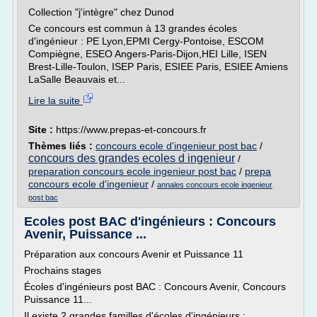
Collection "j'intègre" chez Dunod
Ce concours est commun à 13 grandes écoles
d'ingénieur : PE Lyon,EPMI Cergy-Pontoise, ESCOM
Compiègne, ESEO Angers-Paris-Dijon,HEI Lille, ISEN
Brest-Lille-Toulon, ISEP Paris, ESIEE Paris, ESIEE Amiens
LaSalle Beauvais et...
Lire la suite
Site :
https://www.prepas-et-concours.fr
Thèmes liés :
concours ecole d'ingenieur post bac
/
concours des grandes ecoles d ingenieur
/
preparation concours ecole ingenieur post bac
/
prepa
concours ecole d'ingenieur
/
annales concours ecole ingenieur
post bac
Ecoles post BAC d'ingénieurs : Concours
Avenir, Puissance ...
Préparation aux concours Avenir et Puissance 11
Prochains stages
Écoles d'ingénieurs post BAC : Concours Avenir, Concours
Puissance 11...
Il existe 2 grandes familles d'écoles d'ingénieurs :