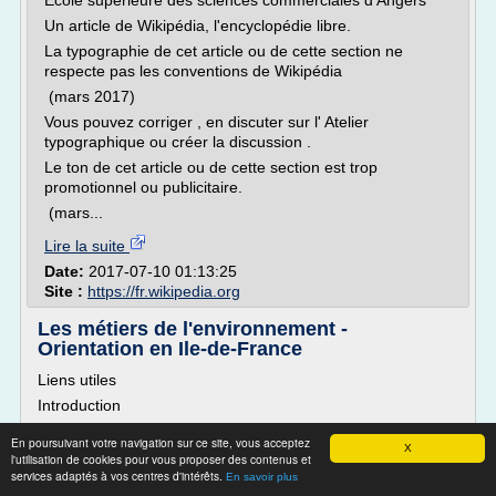
École supérieure des sciences commerciales d'Angers
Un article de Wikipédia, l'encyclopédie libre.
La typographie de cet article ou de cette section ne
respecte pas les conventions de Wikipédia
(mars 2017)
Vous pouvez corriger , en discuter sur l' Atelier
typographique ou créer la discussion .
Le ton de cet article ou de cette section est trop
promotionnel ou publicitaire.
(mars...
Lire la suite
Date:
2017-07-10 01:13:25
Site :
https://fr.wikipedia.org
Les métiers de l'environnement -
Orientation en Ile-de-France
Liens utiles
Introduction
Les champs d'application des professionnels de
En poursuivant votre navigation sur ce site, vous acceptez
l'environnement sont nombreux : protection de la nature,
X
l'utilisation de cookies pour vous proposer des contenus et
épuration des eaux, développement de technologies
services adaptés à vos centres d'intérêts.
En savoir plus
propres, valorisation des déchets, aménagement des