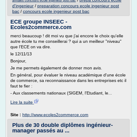
/
prepa concours ecole
annales concours ecole ingenieur post bac
d'ingenieur
/
preparation concours ecole ingenieur post
bac
/
concours ecole ingenieur post bac
ECE groupe INSEEC -
Ecoles2commerce.com
merci beaucoup ! dit moi vu que j'ai encore le choix qu'elle
autre école tu me conseillerai ? qui a un meilleur "niveau"
que l'ECE on va dire.
le 12/11/13
Bonjour,
Je me permets également de donner mon avis.
En général, pour évaluer le niveau académique d'une école
de commerce, sa reconnaissance dans les entreprises etc il
faut te fier :
- Aux classements nationaux (SIGEM, l'Etudiant, le...
Lire la suite
Site :
http://www.ecoles2commerce.com
Plus de 30 double diplômes ingénieur-
manager passés au ...