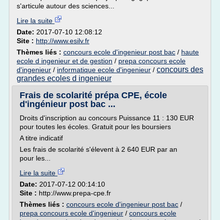
s'articule autour des sciences...
Lire la suite
Date:
2017-07-10 12:08:12
Site :
http://www.esilv.fr
Thèmes liés :
concours ecole d'ingenieur post bac
/
haute
ecole d ingenieur et de gestion
/
prepa concours ecole
concours des
d'ingenieur
/
informatique ecole d'ingenieur
/
grandes ecoles d ingenieur
Frais de scolarité prépa CPE, école
d'ingénieur post bac ...
Droits d'inscription au concours Puissance 11 : 130 EUR
pour toutes les écoles. Gratuit pour les boursiers
A titre indicatif
Les frais de scolarité s'élevent à 2 640 EUR par an
pour les...
Lire la suite
Date:
2017-07-12 00:14:10
Site :
http://www.prepa-cpe.fr
Thèmes liés :
concours ecole d'ingenieur post bac
/
prepa concours ecole d'ingenieur
/
concours ecole