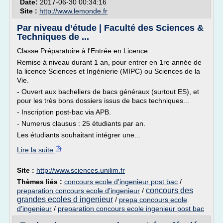
Date:
2017-06-30 00:34:16
Site :
http://www.lemonde.fr
Par niveau d’étude | Faculté des Sciences &
Techniques de ...
Classe Préparatoire à l'Entrée en Licence
Remise à niveau durant 1 an, pour entrer en 1re année de
la licence Sciences et Ingénierie (MIPC) ou Sciences de la
Vie.
- Ouvert aux bacheliers de bacs généraux (surtout ES), et
pour les très bons dossiers issus de bacs techniques...
- Inscription post-bac via APB.
- Numerus clausus : 25 étudiants par an.
Les étudiants souhaitant intégrer une...
Lire la suite
Site :
http://www.sciences.unilim.fr
Thèmes liés :
concours ecole d'ingenieur post bac
/
concours des
preparation concours ecole d'ingenieur
/
grandes ecoles d ingenieur
/
prepa concours ecole
d'ingenieur
/
preparation concours ecole ingenieur post bac