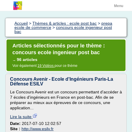
Menu
Accueil
>
Thèmes & articles : ecole post bac
>
prepa
ecole de commerce
>
concours ecole ingenieur post
bac
Articles sélectionnés pour le thème :
concours ecole ingenieur post bac
96 articles
→
Voir également
19 Vidéos
pour ce thème
Concours Avenir - Ecole d'Ingénieurs Paris-La
Défense ESILV
Le Concours Avenir est un concours permettant d'accéder à
7 écoles d'ingénieurs en France en post-bac. Afin de se
préparer au mieux aux épreuves de ce concours, une
application...
Lire la suite
Date:
2017-07-10 12:02:57
Site :
http://www.esilv.fr