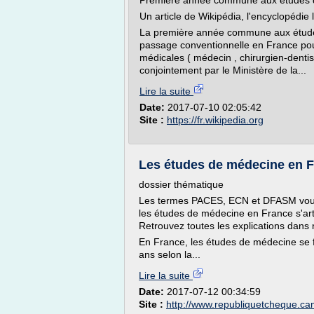
Première année commune aux études 
Un article de Wikipédia, l'encyclopédie l
La première année commune aux études
passage conventionnelle en France pou
médicales ( médecin , chirurgien-denti
conjointement par le Ministère de la...
Lire la suite
Date:
2017-07-10 02:05:42
Site :
https://fr.wikipedia.org
Les études de médecine en 
dossier thématique
Les termes PACES, ECN et DFASM vous 
les études de médecine en France s'ar
Retrouvez toutes les explications dans
En France, les études de médecine se fo
ans selon la...
Lire la suite
Date:
2017-07-12 00:34:59
Site :
http://www.republiquetcheque.ca