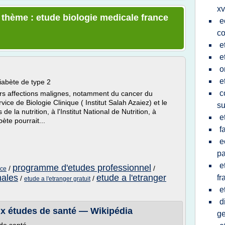
xv
e thème : etude biologie medicale france
e
co
e
e
o
e
iabète de type 2
c
rs affections malignes, notamment du cancer du
ice de Biologie Clinique ( Institut Salah Azaiez) et le
su
e la nutrition, à l'Institut National de Nutrition, à
e
ète pourrait...
f
e
pa
e
programme d'etudes professionnel
/
/
nce
nales
etude a l'etranger
fr
/
/
etude a l'etranger gratuit
e
d
 études de santé — Wikipédia
ge