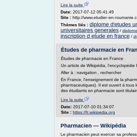
Lire la suite
Date:
2017-07-12 05:41:49
Site :
http://www.etudier-en-roumanie.
diplome d'etudes un
Thèmes liés :
universitaires generales
/
diplome
inscription d etude en france
/
d
Études de pharmacie en Fra
Études de pharmacie en France
Un article de Wikipédia, l'encyclopédie l
Aller à : navigation , rechercher
En France, l'enseignement de la pharma
pharmaceutiques). Il est ouvert à tous l
des étudiants en pharmacie sont titulair
Lire la suite
Date:
2017-07-10 01:34:07
Site :
https://fr.wikipedia.org
Pharmacien — Wikipédia
Le pharmacien peut exercer sa profess