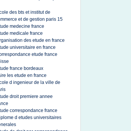
cole des bts et institut de
mmerce et de gestion paris 15
tude medecine france
tude medicale france
rganisation des etude en france
tude universitaire en france
orrespondance etude france
isse
tude france bordeaux
aire les etude en france
cole d ingenieur de la ville de
ris
tude droit premiere annee
ance
tude correspondance france
iplome d etudes universitaires
nerales