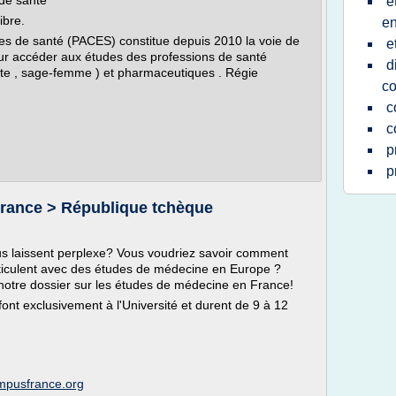
de santé
e
ibre.
en
 de santé (PACES) constitue depuis 2010 la voie de
e
r accéder aux études des professions de santé
d
ste , sage-femme ) et pharmaceutiques . Régie
c
c
c
p
p
France > République tchèque
laissent perplexe? Vous voudriez savoir comment
ticulent avec des études de médecine en Europe ?
 notre dossier sur les études de médecine en France!
nt exclusivement à l'Université et durent de 9 à 12
mpusfrance.org