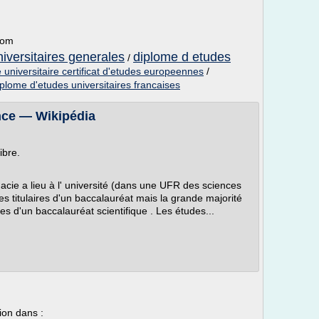
com
iversitaires generales
diplome d etudes
/
 universitaire certificat d'etudes europeennes
/
iplome d'etudes universitaires francaises
nce — Wikipédia
ibre.
cie a lieu à l' université (dans une UFR des sciences
es titulaires d'un baccalauréat mais la grande majorité
es d'un baccalauréat scientifique . Les études...
ion dans :