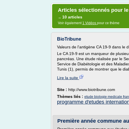
Articles sélectionnés pour l
10 articles
→
Voir également
1 Vidéos
pour ce thème
BioTribune
Valeurs de l'antigène CA 19-9 dans le d
Le CA 19-9 est un marqueur de plusieu
pancréas. Une étude réalisée par le Serv
Service de Diabétologie et des Maladies d
Tunis (1), permis de montrer que le diab
Lire la suite
Site :
http://www.biotribune.com
Thèmes liés :
etude biologie medicale fra
programme d'etudes internatio
Première année commune aux