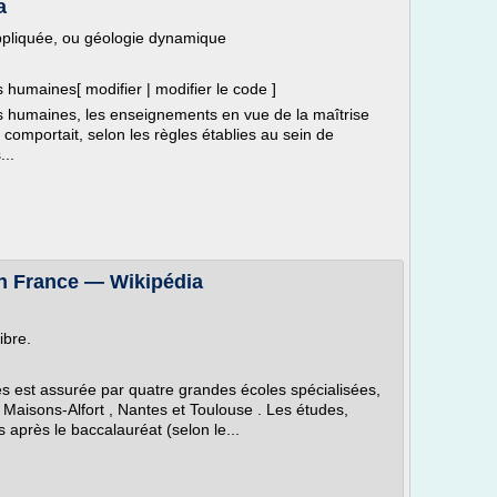
a
appliquée, ou géologie dynamique
s humaines[ modifier | modifier le code ]
es humaines, les enseignements en vue de la maîtrise
e comportait, selon les règles établies au sein de
...
en France — Wikipédia
ibre.
es est assurée par quatre grandes écoles spécialisées,
, Maisons-Alfort , Nantes et Toulouse . Les études,
 après le baccalauréat (selon le...