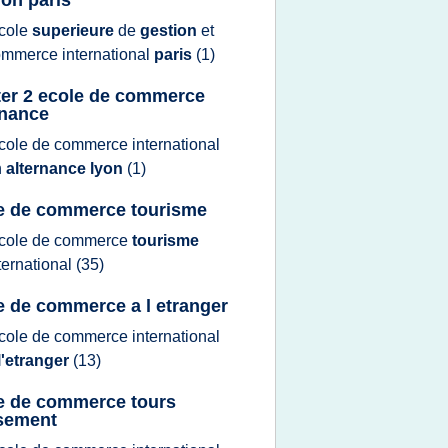
ion paris
cole
superieure
de
gestion
et
mmerce international
paris
(1)
er 2 ecole de commerce
rnance
cole
de
commerce international
n
alternance lyon
(1)
e de commerce tourisme
cole
de
commerce
tourisme
ternational
(35)
e de commerce a l etranger
cole
de
commerce international
l'etranger
(13)
e de commerce tours
sement