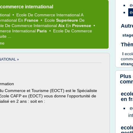
e
 commerce international
e
tional
•
Ecole
De
Commerce International
A
rnational
En
France
•
Ecole
Superieure
De
Autr
ole
De
Commerce International
Aix
En
Provence
•
erce International
Paris
•
Ecole
De
Commerce
stag
uite ...
ème
Thèm
l
eco
comm
ATIONAL »
etran
Plus
comm
ormation
 du Commerce et Tourisme (EOCT) est le Spécialiste
ecol
, Ecole CAFP ex (EOCT) vous donne l'opportunité de
en f
lisé en 2 ans : soit en :
e
in
ecol