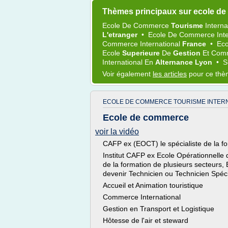
Thèmes principaux sur ecole de
Ecole
De
Commerce
Tourisme
Interna
L'etranger
•
Ecole
De
Commerce Inte
Commerce International
France
•
Ec
Ecole
Superieure
De
Gestion
Et
Comm
International
En
Alternance Lyon
•
S
Voir également
les articles
pour ce th
ECOLE DE COMMERCE TOURISME INTERN
Ecole de commerce
voir la vidéo
CAFP ex (EOCT) le spécialiste de la f
Institut CAFP ex Ecole Opérationnelle
de la formation de plusieurs secteurs
devenir Technicien ou Technicien Spécia
Accueil et Animation touristique
Commerce International
Gestion en Transport et Logistique
Hôtesse de l'air et steward