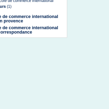
cole
de
commerce international
ours
(1)
e de commerce international
en provence
e de commerce international
correspondance