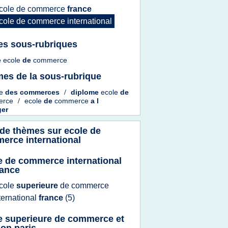
cole
de
commerce
france
cole
de
commerce international
es sous-rubriques
e
ecole
de
commerce
es de la sous-rubrique
le
des
commerces
/
diplome
ecole
de
erce
/
ecole
de
commerce
a l
ger
 de thèmes sur
ecole de
erce international
e de commerce international
rance
cole
superieure
de
commerce
ternational
france
(5)
e superieure de commerce et