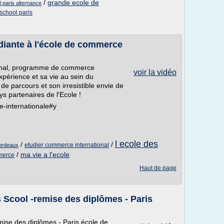
/
grande ecole de
 paris alternance
 school paris
diante à l'école de commerce
tional, programme de commerce
voir la vidéo
périence et sa vie au sein du
e parcours et son irresistible envie de
ys partenaires de l'Ecole !
-internationale#y
l ecole des
/
/
etudier commerce international
bordeaux
/
ma vie a l'ecole
merce
Haut de page
s Scool -remise des diplômes - Paris
mise des diplômes - Paris école de