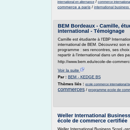
/
international en alternance
commerce international
commerce a paris
/
international business
BEM Bordeaux - Camille, étu
international - Témoignage
Camille est étudiante à l'EBP Interna
international de BEM. Découvrez son ex
programme : ses rencontres, ses choix d
repartir à l'international dans un des pa
http://www.bem.edu/ecole-de-commerce
Voir la suite
Par :
BEM - KEDGE BS
Thèmes liés :
ecole commerce international 
commerces
/
programme ecole de com
Weller International Busines
école de commerce certifiée
Weller International Business Scool -re