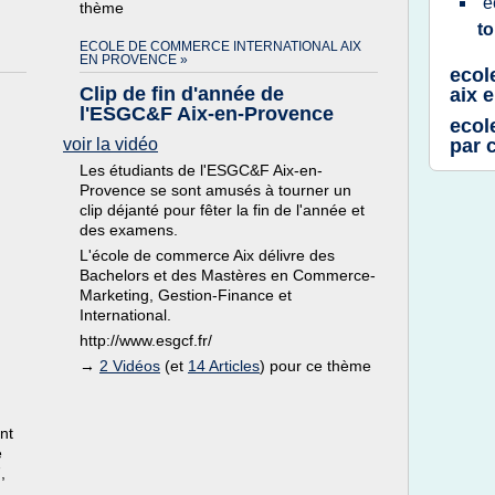
e
thème
t
ECOLE DE COMMERCE INTERNATIONAL AIX
EN PROVENCE »
ecol
Clip de fin d'année de
aix 
l'ESGC&F Aix-en-Provence
ecol
voir la vidéo
par 
Les étudiants de l'ESGC&F Aix-en-
Provence se sont amusés à tourner un
clip déjanté pour fêter la fin de l'année et
des examens.
L'école de commerce Aix délivre des
Bachelors et des Mastères en Commerce-
Marketing, Gestion-Finance et
International.
http://www.esgcf.fr/
→
2 Vidéos
(et
14 Articles
) pour ce thème
nt
e
,