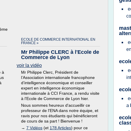
gest
e
co
mast
hème
alte
ECOLE DE COMMERCE INTERNATIONAL EN
e
FRANCE »
e
Mr Philippe CLERC à l'Ecole de
Commerce de Lyon
ecol
voir la vidéo
e
e à
Mr Philippe Clerc, Président de
in
us
l’Association internationale francophone
à
d’intelligence économique et conseiller
expert en intelligence économique
ecol
internationale à CCI France, a rendu visite
e
à l'Ecole de Commerce de Lyon hier.
Nous sommes heureux d'accueillir ce
a
professeur de l'ENA dans notre équipe, et
ravis pour nos étudiants qui bénéficieront
ecol
de cours de sa part ! Bienvenue !
clas
→
7 Vidéos
(et
178 Articles
) pour ce