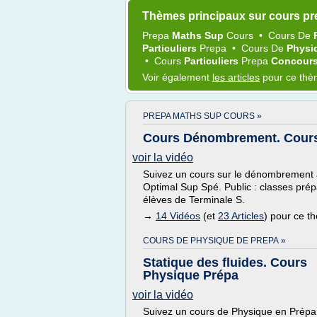
Thèmes principaux sur cours pr
Prepa
Maths Sup
Cours
•
Cours
De
Particuliers
Prepa
•
Cours
De
Physi
•
Cours
Particuliers
Prepa
Concour
Voir également
les articles
pour ce th
PREPA MATHS SUP COURS »
Cours Dénombrement. Cours
voir la vidéo
Suivez un cours sur le dénombrement 
Optimal Sup Spé. Public : classes pr
élèves de Terminale S.
→
14 Vidéos
(et
23 Articles
) pour ce t
COURS DE PHYSIQUE DE PREPA »
Statique des fluides. Cours
Physique Prépa
voir la vidéo
Suivez un cours de Physique en Prépa