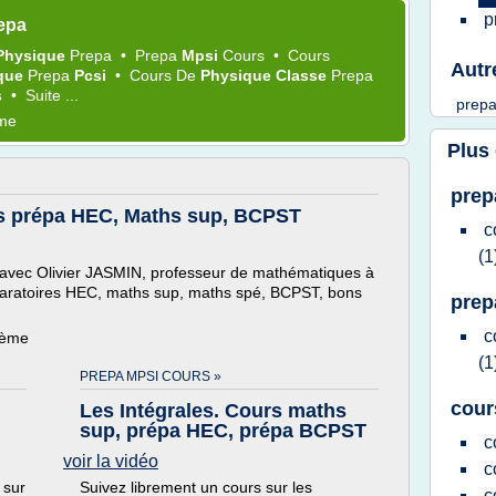
p
epa
Physique
Prepa
•
Prepa
Mpsi
Cours
•
Cours
Autr
que
Prepa
Pcsi
•
Cours
De
Physique Classe
Prepa
s
•
Suite ...
prep
ème
Plus
prep
 prépa HEC, Maths sup, BCPST
c
(1
avec Olivier JASMIN, professeur de mathématiques à
éparatoires HEC, maths sup, maths spé, BCPST, bons
prep
c
hème
(1
PREPA MPSI COURS »
cour
Les Intégrales. Cours maths
sup, prépa HEC, prépa BCPST
c
voir la vidéo
c
 sur
Suivez librement un cours sur les
c