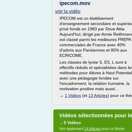
ipecom.mov
voir la vidéo
IPECOM est un établisement
d'enseignement secondaire et supérie
privé fondé en 1983 par Dove Attia.
Aujourd'hui, dirigé par Annie Reithmann
est classé parmi les meilleures PREPA
commerciales de France avec 40%
d'admis aux Parisiennes et 80% aux
ECRICOME.
Les classes de lycée S, ES, L sont à
effectifs réduits et spécialisées dans le
méthodes pour élèves à Haut Potentiel
avec une pédagogie fondée sur
l'encadrement, la relation humaine, la
motivation positive mais aussi...
→
1 Vidéos
(et
13 Articles
) pour ce th
Vidéos sélectionnées pour l
5 Vidéos
→
Voir également
14 Articles
pour ce thème