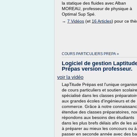
la statique des fluides avec Alban
MOREAU, professeur de physique à
Optimal Sup Spé.
→
7 Vidéos
(et
16 Articles
) pour ce th
COURS PARTICULIERS PREPA »
Logiciel de gestion Laptitud
Prépas version professeur.
voir la vidéo
LapTitude Prépas est l'unique organis
de cours particuliers et soutien scolair
spécialisé dans les classes préparatoi
aux grandes écoles d'ingénieurs et de
commerce. Grâce à notre connaissan
étendue des classes préparatoires, no
répondons aux besoins des étudiants
dans les plus brefs délais afin de les a
à préparer au mieux les concours ou à
passer en seconde année avec des b