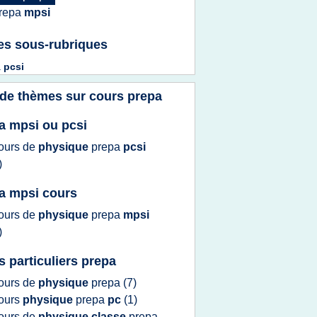
repa
mpsi
es sous-rubriques
a
pcsi
 de thèmes sur
cours prepa
a mpsi ou pcsi
ours
de
physique
prepa
pcsi
)
a mpsi cours
ours
de
physique
prepa
mpsi
)
s particuliers prepa
ours
de
physique
prepa
(7)
ours
physique
prepa
pc
(1)
ours
de
physique classe
prepa