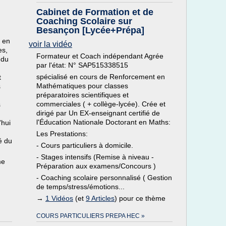
Cabinet de Formation et de
Coaching Scolaire sur
Besançon [Lycée+Prépa]
 en
voir la vidéo
es,
Formateur et Coach indépendant Agrée
 du
par l'état: N° SAP515338515
spécialisé en cours de Renforcement en
t
Mathématiques pour classes
s
préparatoires scientifiques et
commerciales ( + collège-lycée). Crée et
s
dirigé par Un EX-enseignant certifié de
l'Éducation Nationale Doctorant en Maths:
'hui
Les Prestations:
é du
- Cours particuliers à domicile.
- Stages intensifs (Remise à niveau -
me
Préparation aux examens/Concours )
- Coaching scolaire personnalisé ( Gestion
de temps/stress/émotions...
→
1 Vidéos
(et
9 Articles
) pour ce thème
COURS PARTICULIERS PREPA HEC »