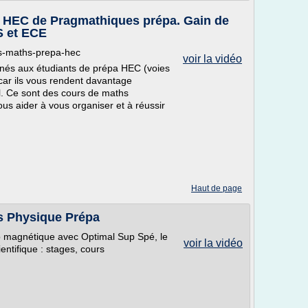
 HEC de Pragmathiques prépa. Gain de
S et ECE
rs-maths-prepa-hec
voir la vidéo
nés aux étudiants de prépa HEC (voies
car ils vous rendent davantage
l. Ce sont des cours de maths
s aider à vous organiser et à réussir
Haut de page
s Physique Prépa
p magnétique avec Optimal Sup Spé, le
voir la vidéo
ntifique : stages, cours