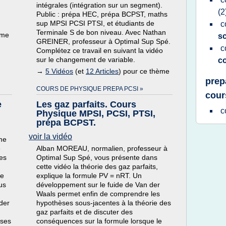
intégrales (intégration sur un segment).
(2
Public : prépa HEC, prépa BCPST, maths
sup MPSI PCSI PTSI, et étudiants de
c
Terminale S de bon niveau. Avec Nathan
ème
sc
GREINER, professeur à Optimal Sup Spé.
c
Complétez ce travail en suivant la vidéo
sur le changement de variable.
c
→
5 Vidéos
(et
12 Articles
) pour ce thème
prep
COURS DE PHYSIQUE PREPA PCSI »
cour
e
Les gaz parfaits. Cours
c
Physique MPSI, PCSI, PTSI,
prépa BCPST.
voir la vidéo
me
e
Alban MOREAU, normalien, professeur à
res
Optimal Sup Spé, vous présente dans
cette vidéo la théorie des gaz parfaits,
ce
explique la formule PV = nRT. Un
us
développement sur le fuide de Van der
Waals permet enfin de comprendre les
ider
hypothèses sous-jacentes à la théorie des
gaz parfaits et de discuter des
ases
conséquences sur la formule lorsque le