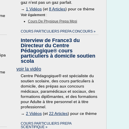
gaz n'est pas un gaz parfait.
→
1 Vidéos
(et
8 Articles
) pour ce thème
Voir également
:
ème
Cours De Physique Prepa Mpsi
COURS PARTICULIERS PREPA CONCOURS »
Interview de France3 du
Directeur du Centre
Pédagogique® cours
répa
particuliers à domicile soutien
scola
voir la vidéo
ème
Centre Pédagogique® est spécialiste du
soutien scolaire, des cours particuliers à
domicile, des prépas aux concours
médicaux, paramédicaux et sociaux, des
formations diplômantes, et des formations
pour Adulte à titre personnel et à titre
professionnel.
→
2 Vidéos
(et
22 Articles
) pour ce thème
COURS PARTICULIERS PREPA
SCIENTIFIQUE »