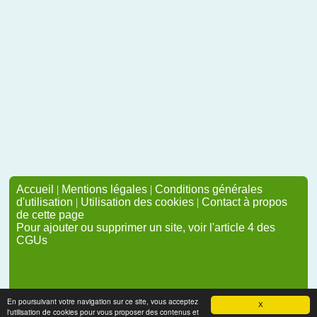
Accueil
|
Mentions légales
|
Conditions générales
d'utilisation
|
Utilisation des cookies
|
Contact à propos
de cette page
Pour ajouter ou supprimer un site, voir l'article 4 des
CGUs
En poursuivant votre navigation sur ce site, vous acceptez
X
l'utilisation de cookies pour vous proposer des contenus et