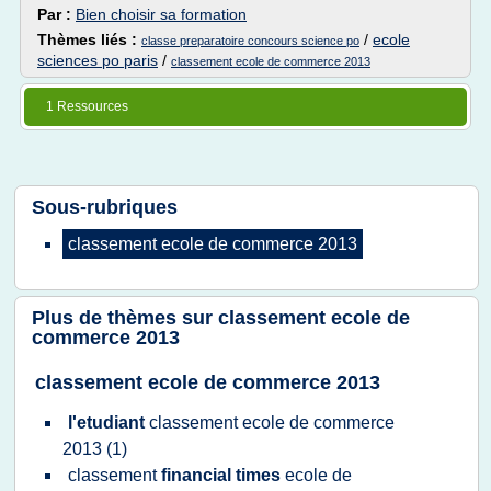
Par :
Bien choisir sa formation
Thèmes liés :
/
ecole
classe preparatoire concours science po
sciences po paris
/
classement ecole de commerce 2013
1 Ressources
Sous-rubriques
classement ecole
de
commerce 2013
Plus de thèmes sur
classement ecole de
commerce 2013
classement ecole de commerce 2013
l'etudiant
classement ecole
de
commerce
2013
(1)
classement
financial times
ecole
de