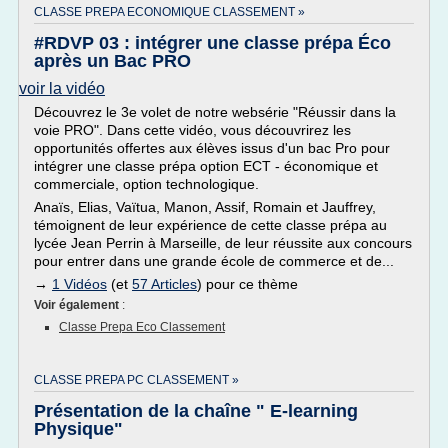
CLASSE PREPA ECONOMIQUE CLASSEMENT »
#RDVP 03 : intégrer une classe prépa Éco
après un Bac PRO
voir la vidéo
Découvrez le 3e volet de notre websérie "Réussir dans la
voie PRO". Dans cette vidéo, vous découvrirez les
opportunités offertes aux élèves issus d'un bac Pro pour
intégrer une classe prépa option ECT - économique et
commerciale, option technologique.
Anaïs, Elias, Vaïtua, Manon, Assif, Romain et Jauffrey,
témoignent de leur expérience de cette classe prépa au
lycée Jean Perrin à Marseille, de leur réussite aux concours
pour entrer dans une grande école de commerce et de...
→
1 Vidéos
(et
57 Articles
) pour ce thème
Voir également
:
Classe Prepa Eco Classement
CLASSE PREPA PC CLASSEMENT »
Présentation de la chaîne " E-learning
Physique"