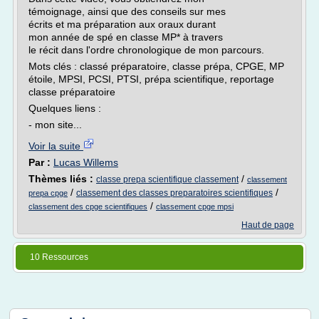
témoignage, ainsi que des conseils sur mes
écrits et ma préparation aux oraux durant
mon année de spé en classe MP* à travers
le récit dans l'ordre chronologique de mon parcours.
Mots clés : classé préparatoire, classe prépa, CPGE, MP
étoile, MPSI, PCSI, PTSI, prépa scientifique, reportage
classe préparatoire
Quelques liens :
- mon site...
Voir la suite
Par :
Lucas Willems
Thèmes liés :
/
classe prepa scientifique classement
classement
/
/
classement des classes preparatoires scientifiques
prepa cpge
/
classement des cpge scientifiques
classement cpge mpsi
Haut de page
10 Ressources