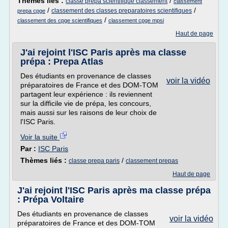
Thèmes liés :
/
classe prepa scientifique classement
classement
/
/
classement des classes preparatoires scientifiques
prepa cpge
/
classement des cpge scientifiques
classement cpge mpsi
Haut de page
J'ai rejoint l'ISC Paris après ma classe
prépa : Prepa Atlas
Des étudiants en provenance de classes
voir la vidéo
préparatoires de France et des DOM-TOM
partagent leur expérience : ils reviennent
sur la difficile vie de prépa, les concours,
mais aussi sur les raisons de leur choix de
l'ISC Paris.
Voir la suite
Par :
ISC Paris
Thèmes liés :
/
classe prepa paris
classement prepas
Haut de page
J'ai rejoint l'ISC Paris après ma classe prépa
: Prépa Voltaire
Des étudiants en provenance de classes
voir la vidéo
préparatoires de France et des DOM-TOM