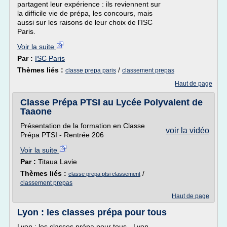
partagent leur expérience : ils reviennent sur
la difficile vie de prépa, les concours, mais
aussi sur les raisons de leur choix de l'ISC
Paris.
Voir la suite
Par :
ISC Paris
Thèmes liés :
/
classe prepa paris
classement prepas
Haut de page
Classe Prépa PTSI au Lycée Polyvalent de
Taaone
Présentation de la formation en Classe
voir la vidéo
Prépa PTSI - Rentrée 206
Voir la suite
Par :
Titaua Lavie
Thèmes liés :
/
classe prepa ptsi classement
classement prepas
Haut de page
Lyon : les classes prépa pour tous
Lyon : les classes prépa pour tous - Lyon -