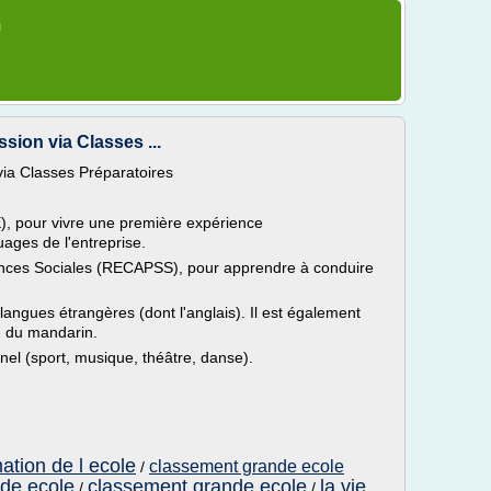
m
ion via Classes ...
ia Classes Préparatoires
E), pour vivre une première expérience
ages de l'entreprise.
ences Sociales (RECAPSS), pour apprendre à conduire
angues étrangères (dont l'anglais). Il est également
e du mandarin.
el (sport, musique, théâtre, danse).
tion de l ecole
classement grande ecole
/
nde ecole
classement grande ecole
la vie
/
/