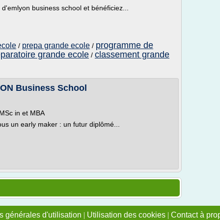
'emlyon business school et bénéficiez...
programme de
ecole
prepa grande ecole
/
/
eparatoire grande ecole
classement grande
/
YON Business School
 MSc in et MBA
us un early maker : un futur diplômé...
 générales d'utilisation
|
Utilisation des cookies
|
Contact à pro