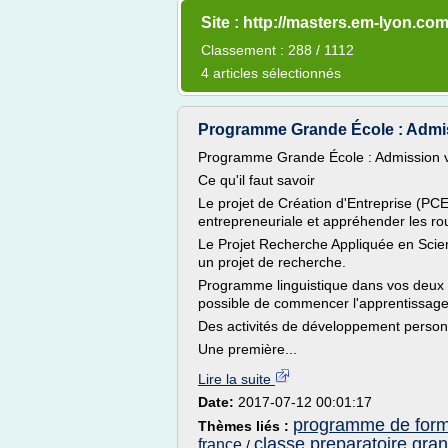
Site : http://masters.em-lyon.co
Classement : 288 / 1112
4 articles sélectionnés
Programme Grande École : Admiss
Programme Grande École : Admission v
Ce qu'il faut savoir
Le projet de Création d'Entreprise (PC
entrepreneuriale et appréhender les rou
Le Projet Recherche Appliquée en Sci
un projet de recherche.
Programme linguistique dans vos deux l
possible de commencer l'apprentissag
Des activités de développement personn
Une première...
Lire la suite
Date:
2017-07-12 00:01:17
programme de forma
Thèmes liés :
classe preparatoire gra
france
/